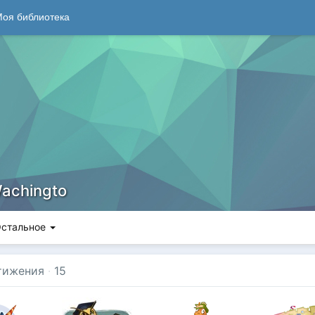
оя библиотека
achingto
стальное
тижения
·
15