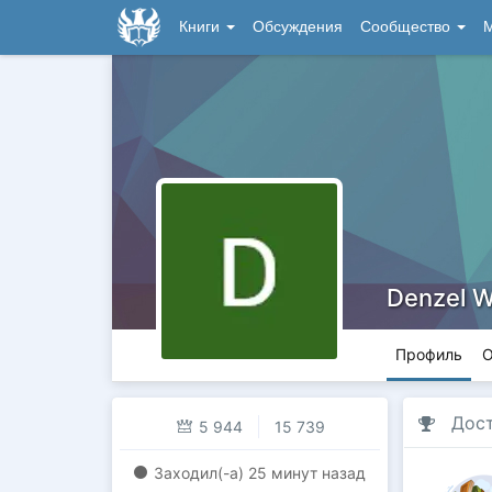
Книги
Обсуждения
Сообщество
М
Denzel W
Профиль
О
Дос
5 944
15 739
Заходил(-a)
25 минут назад