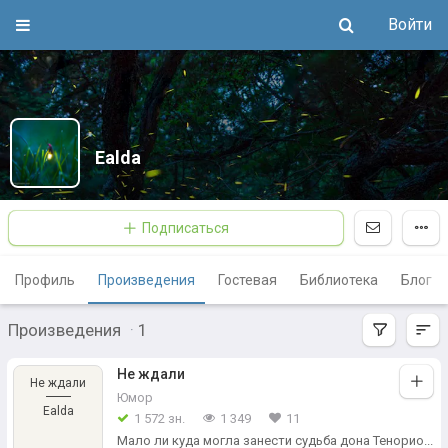
Войти
Ealda
Подписаться
Профиль
Произведения
Гостевая
Библиотека
Блог
Произведения
·
1
Не ждали
Не ждали
Юмор
Ealda
1 572 зн.
1 349
11
Мало ли куда могла занести судьба дона Тенорио...