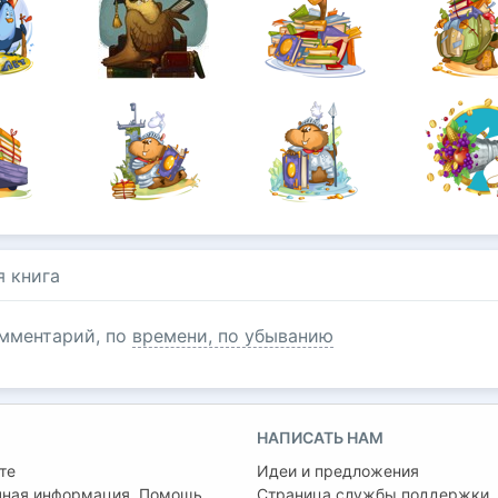
я книга
мментарий, по
времени, по убыванию
НАПИСАТЬ НАМ
те
Идеи и предложения
чная информация. Помощь
Страница службы поддержки