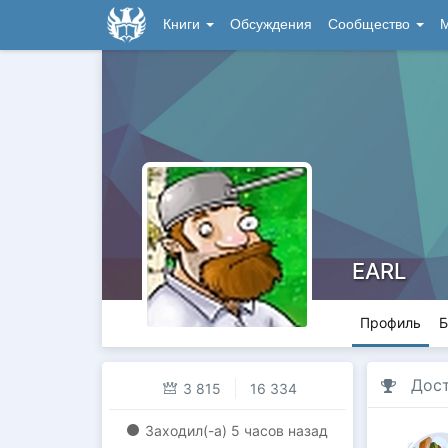
Книги
Обсуждения
Сообщество
М
EARL
Профиль
Б
Дос
3 815
16 334
Заходил(-a)
5 часов назад