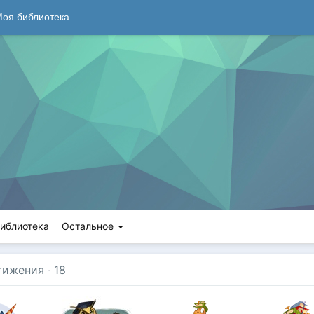
оя библиотека
иблиотека
Остальное
тижения
·
18