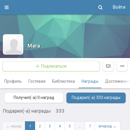
Войти
Mara
Подписаться
Профиль
Гостевая
Библиотека
Награды
Достижения
Получил(-а) 0
наград
Подарил(-а) 333
награды
Подарил(-а) награды
·
333
← назад
1
2
3
4
5
…
7
вперед →