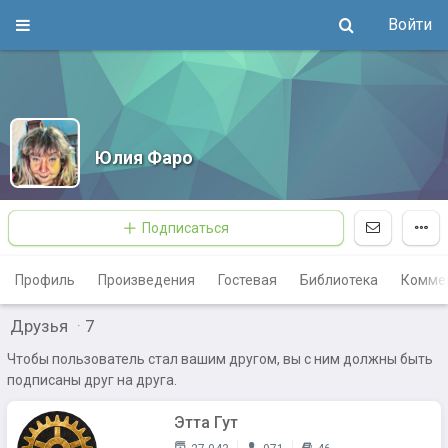
Войти
Юлия Фаро
Подписаться
Профиль
Произведения
Гостевая
Библиотека
Комме
Друзья
·
7
Чтобы пользователь стал вашим другом, вы с ним должны быть
подписаны друг на друга.
Этта Гут