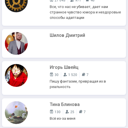
27 043
971
46
Все, что нас не убивает, дает нам
странное чувство юмора и нездоровые
способы адаптации
Шилов Дмитрий
Игорь Швейц
30
1 520
7
Пишу фантазии, превращая их в
реальность
Тина Блинова
130
25
7
Всё из-за меня