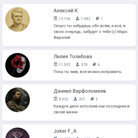
Алексей К.
13 156
1 082
1
Скоро ты забудешь обо всём, и всё, в
свою очередь, забудет о тебе (с) Марк
Аврелий
Лилия Толибова
11 092
378
6
Пока ты жив, всё можно исправить.
Даниил Варфоломеев
8 632
337
2
Каждое дело исполняй как последнее в
своей жизни
Joker F_A