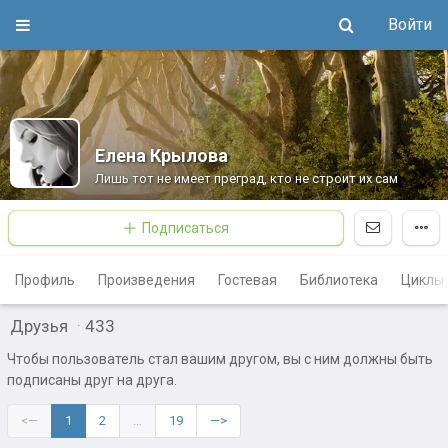
Войти
Елена Крылова
Лишь тот не имеет преград, кто не строит их сам
Подписаться
Профиль
Произведения
Гостевая
Библиотека
Циклы
Друзья
·
433
Чтобы пользователь стал вашим другом, вы с ним должны быть
подписаны друг на друга.
<—
1
2
…
19
—>