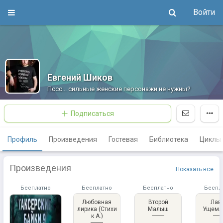
Войти
Евгений Шиков
Пссс... сильные женские персонажи не нужны?
Подписаться
Профиль
Произведения
Гостевая
Библиотека
Циклы
Произведения
Показать все
Бесплатно
Бесплатно
Бесплатно
Беспл
Любовная
Второй
Лав
лирика (Стихи
Малыш
Ущемл
к А.)