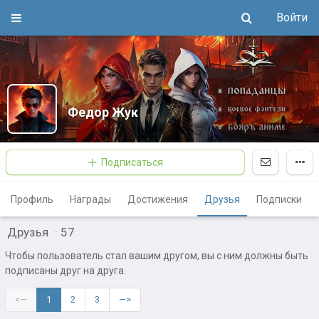
Войти
Федор Жук
Подписаться
Профиль
Награды
Достижения
Друзья
Подписки
Друзья
·
57
Чтобы пользователь стал вашим другом, вы с ним должны быть
подписаны друг на друга.
<—
1
2
3
—>