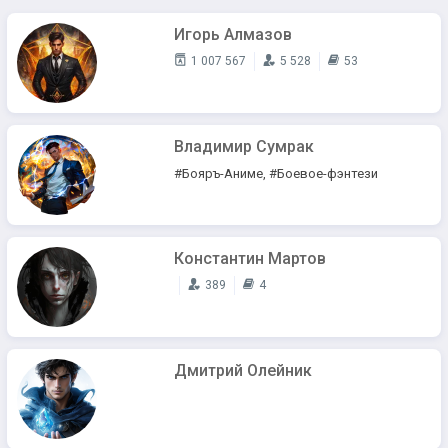
Игорь Алмазов
1 007 567
5 528
53
Владимир Сумрак
#Бояръ-Аниме, #Боевое-фэнтези
Константин Мартов
389
4
Дмитрий Олейник