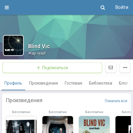
Войти
Blind Vic
Жду чуда!
Подписаться
Профиль
Произведения
Гостевая
Библиотека
Блог
Произведения
Показать все
Бесплатно
Бесплатно
Бесплатно
Беспл