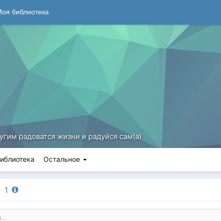
оя библиотека
гим радоватся жизни и радуйся сам(а)
иблиотека
Остальное
·
1