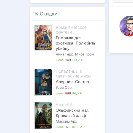
%
Скидки
Романтическое
фэнтези
Ромашка для
охотника. Полюбить
убийцу
Анна Герр
,
Мира Гром
Цена:
149
119,2 ₽
Попаданцы в
магические миры
Алерния. Сестра
Усов Серг
Цена:
189
94,5 ₽
РеалРПГ
Эльфийский маг.
Кровавый эльф
Максим Арх
Цена:
179
161,1 ₽