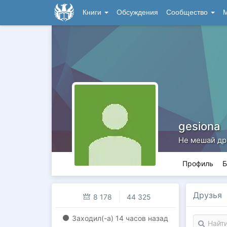
Книги
Обсуждения
Сообщество
М
gesiona
Не мешай дру
Профиль
Б
Друзья
8 178
44 325
Заходил(-a)
14 часов назад