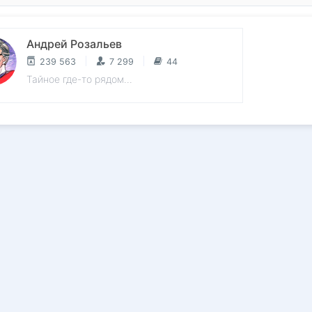
Андрей Розальев
239 563
7 299
44
Тайное где-то рядом...