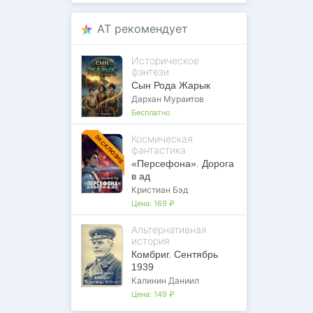
AT рекомендует
Историческое
фэнтези
Сын Рода Жарык
Дархан Мураитов
Бесплатно
Космическая
ЭКСКЛЮЗИВ
фантастика
«Персефона». Дорога
в ад
Кристиан Бэд
Цена:
169 ₽
Альтернативная
история
Комбриг. Сентябрь
1939
Калинин Даниил
Цена:
149 ₽