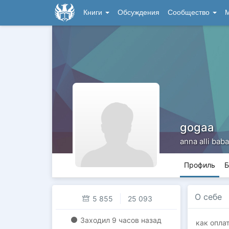
Книги
Обсуждения
Сообщество
М
gogaa
anna alli baba
Профиль
Б
О себе
5 855
25 093
Заходил
9 часов назад
как оплат