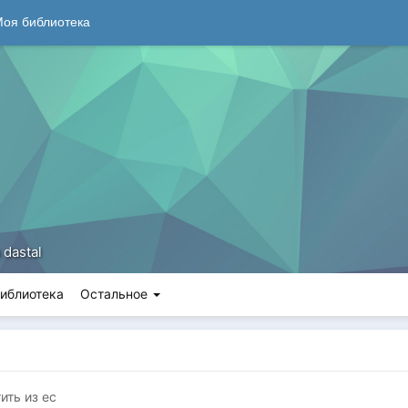
оя библиотека
 dastal
иблиотека
Остальное
ить из ес