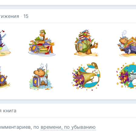
тижения
·
15
я книга
омментариев, по
времени, по убыванию