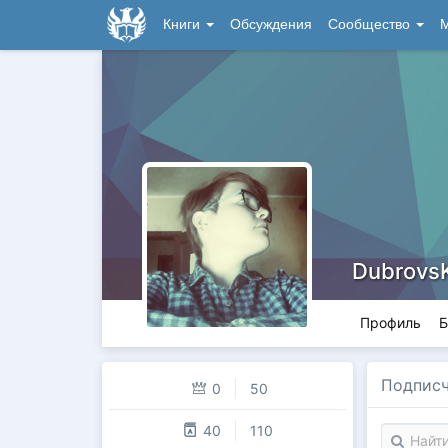
Книги
Обсуждения
Сообщество
М
Dubrovs
Профиль
Б
Подпис
0
50
40
110