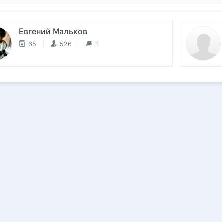
Евгений Мальков
65
526
1