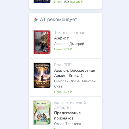
Цена:
159
103,35 ₽
AT рекомендует
Темное фэнтези
Арфист
Лазарев Дмитрий
Цена:
120 ₽
РеалРПГ
Авалон. Бессмертная
Армия. Книга 1
Николай Скиба
,
Алексей
Сказ
Цена:
169 ₽
Фантастический
детектив
Предсказание
признаков
Ольга Толстова