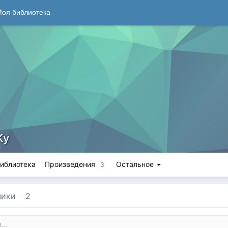
оя библиотека
Ky
иблиотека
Произведения
Остальное
3
чики
·
2