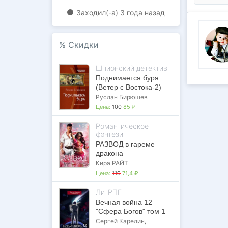
Заходил(-a)
3 года назад
%
Скидки
Шпионский детектив
Поднимается буря
(Ветер с Востока-2)
Руслан Бирюшев
Цена:
100
85 ₽
Романтическое
фэнтези
РАЗВОД в гареме
дракона
Кира РАЙТ
Цена:
119
71,4 ₽
ЛитРПГ
Вечная война 12
"Сфера Богов" том 1
Сергей Карелин
,