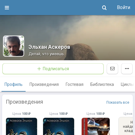
Войти
Эльхан Аскеров
Делай, что умеешь.
Подписаться
Профиль
Произведения
Гостевая
Библиотека
Циклы
Произведения
Показать все
Цена
100 ₽
Цена
100 ₽
Цена
100 ₽
Цена
1
Не
найде
клад,
исто