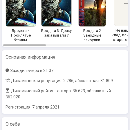
стар
сунду
Не найд
Бродяга 4
Бродяга 3. Драку
Бродяга 2
клад, или
Проклятье
заказывали ?
Звёздные
старого с
бездны.
закоулки.
Основная информация
Заходил
вчера в 21:07
Динамическая репутация: 2 286, абсолютная: 31 809
Динамический рейтинг автора: 36 623, абсолютный:
362 020
Регистрация:
7 апреля 2021
О себе