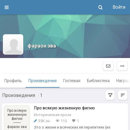
Войти
фараон эва
Профиль
Произведения
Гостевая
Библиотека
Награ
Произведения
·
1
Про всякую жизненную фигню
Про всякую
жизненную
Историческая проза
фигню
35K зн.
115
1
фараон эва
Это о жизни и всяческих её перепитиях (из