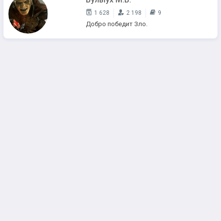
1 628
2 198
9
Добро победит Зло.