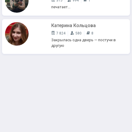
315
994
1
печатает...
Катерина Кольцова
7 824
580
8
Закрылась одна дверь — постучи в
другую