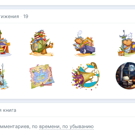
тижения
·
19
я книга
мментариев, по
времени, по убыванию