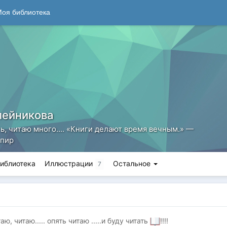
оя библиотека
лейникова
, читаю много.... «Книги делают время вечным.» —
спир
иблиотека
Иллюстрации
Остальное
7
аю, читаю..... опять читаю .....и буду читать
!!!!