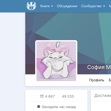
Книги
Обсуждения
Сообщество
М
София М
Профиль
Б
Достиж
4 867
49 035
Заходилa
час назад