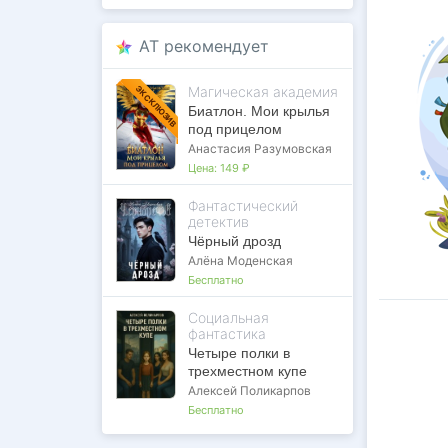
AT рекомендует
Магическая академия
ЭКСКЛЮЗИВ
Биатлон. Мои крылья
под прицелом
Анастасия Разумовская
Цена:
149 ₽
Фантастический
детектив
Чёрный дрозд
Алёна Моденская
Бесплатно
Социальная
фантастика
Четыре полки в
трехместном купе
Алексей Поликарпов
Бесплатно