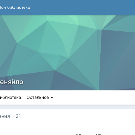
оя библиотека
еняйло
иблиотека
Остальное
ения
·
21