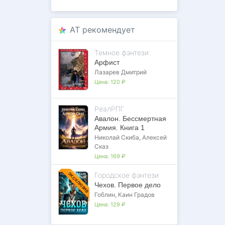
AT рекомендует
Темное фэнтези
Арфист
Лазарев Дмитрий
Цена:
120 ₽
РеалРПГ
Авалон. Бессмертная
Армия. Книга 1
Николай Скиба
,
Алексей
Сказ
Цена:
169 ₽
Городское фэнтези
ЭКСКЛЮЗИВ
Чехов. Первое дело
Гоблин
,
Каин Градов
Цена:
129 ₽