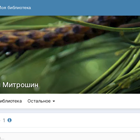
оя библиотека
 Митрошин
иблиотека
Остальное
·
1