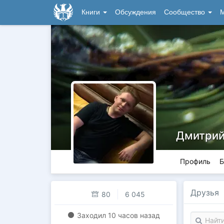
Книги
Обсуждения
Сообщество
М
Дмитрий
Профиль
Б
Друзья
80
6 045
Заходил
10 часов назад