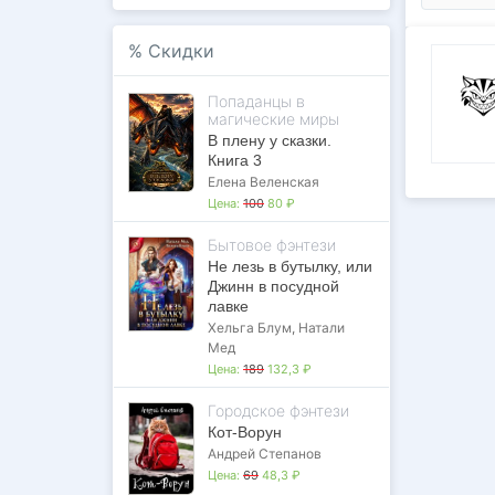
%
Скидки
Попаданцы в
магические миры
В плену у сказки.
Книга 3
Елена Веленская
Цена:
100
80 ₽
Бытовое фэнтези
Не лезь в бутылку, или
Джинн в посудной
лавке
Хельга Блум
,
Натали
Мед
Цена:
189
132,3 ₽
Городское фэнтези
Кот-Ворун
Андрей Степанов
Цена:
69
48,3 ₽