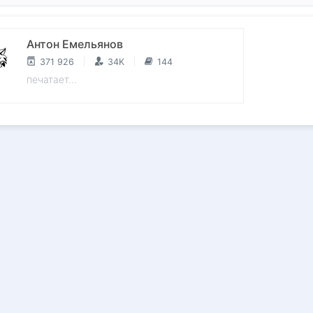
Антон Емельянов
371 926
34K
144
печатает...