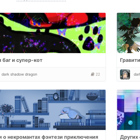
 баг и супер-кот
Гравити
dark shadow dragon
22
dar
и о некромантах фэнтези приключения