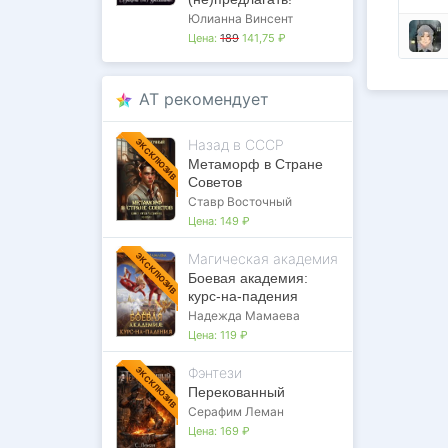
Юлианна Винсент
Цена:
189
141,75 ₽
AT рекомендует
Назад в СССР
ЭКСКЛЮЗИВ
Метаморф в Стране
Советов
Ставр Восточный
Цена:
149 ₽
Магическая академия
ЭКСКЛЮЗИВ
Боевая академия:
курс-на-падения
Надежда Мамаева
Цена:
119 ₽
Фэнтези
ЭКСКЛЮЗИВ
Перекованный
Серафим Леман
Цена:
169 ₽