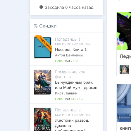
Заходилa
6 часов назад
%
Скидки
Попаданцы в
ЭКСКЛЮЗИВ
магические миры
Носорог. Книга 1
Антон Демченко
Леди
Цена:
150
75 ₽
Романтическое
фэнтези
Вынужденный брак,
или Мой муж - дракон
Кира Ланвин
Цена:
189
141,75 ₽
Попаданцы в
магические миры
Жестокий развод.
Дракона
книг
(не)предлагать!