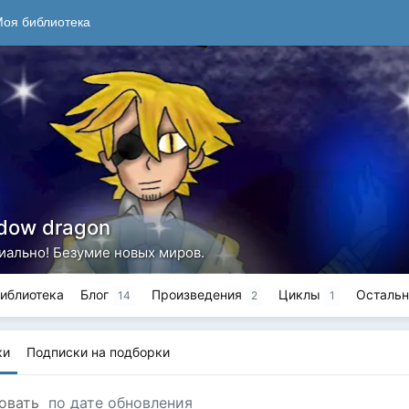
оя библиотека
adow dragon
иально! Безумие новых миров.
иблиотека
Блог
Произведения
Циклы
Осталь
14
2
1
ки
Подписки на подборки
овать
по дате обновления