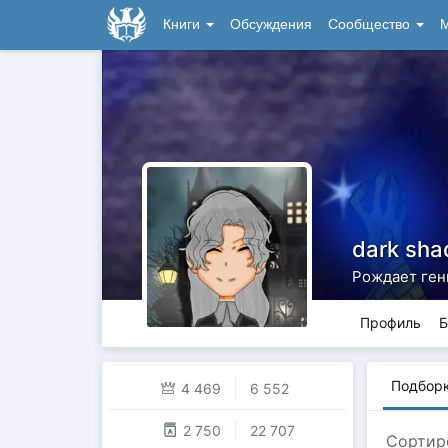
Книги
Обсуждения
Сообщество
М
dark sh
Рождает ген
Профиль
Б
Подбор
4 469
6 552
2 750
22 707
Сортир