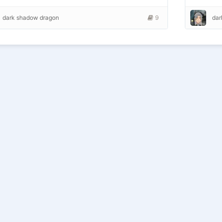
dark shadow dragon
9
dar