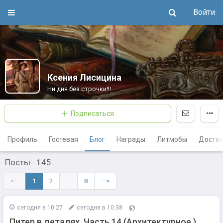
Войти
Ксения Лисицина
Ни дня без строчки!!!
Подписаться
Профиль
Гостевая
Блог
Награды
Литмобы
Дости
Посты
·
145
<—
1
2
…
8
—>
сегодня в 10:27
сегодня в 10:38
Питер в деталях. Часть 14 (Архитектурное )