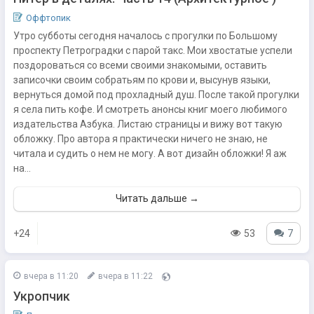
Оффтопик
Утро субботы сегодня началось с прогулки по Большому
проспекту Петроградки с парой такс. Мои хвостатые успели
поздороваться со всеми своими знакомыми, оставить
записочки своим собратьям по крови и, высунув языки,
вернуться домой под прохладный душ. После такой прогулки
я села пить кофе. И смотреть анонсы книг моего любимого
издательства Азбука. Листаю страницы и вижу вот такую
обложку. Про автора я практически ничего не знаю, не
читала и судить о нем не могу. А вот дизайн обложки! Я аж
на...
Читать дальше →
+24
53
7
вчера в 11:20
вчера в 11:22
Укропчик