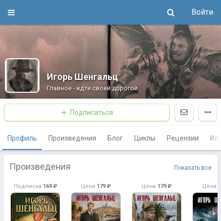
Войти
Игорь Шенгальц
Главное - идти своей дорогой
Подписаться
Профиль
Произведения
Блог
Циклы
Рецензии
Ил
Произведения
Показать все
Подписка
169 ₽
Цена
179 ₽
Цена
179 ₽
Цена
1