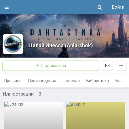
Войти
Шилай Инесса (Anla-shok)
Подписаться
Профиль
Произведения
Гостевая
Библиотека
Блог
Иллюстрации
·
3