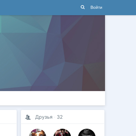
Войти
Друзья
·
32