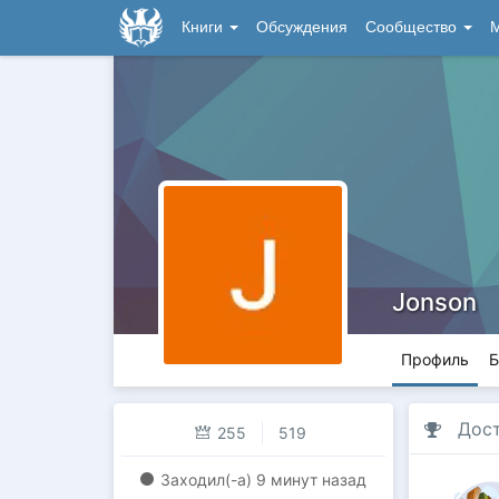
Книги
Обсуждения
Сообщество
М
Jonson
Профиль
Б
Дос
255
519
Заходил(-a)
9 минут назад