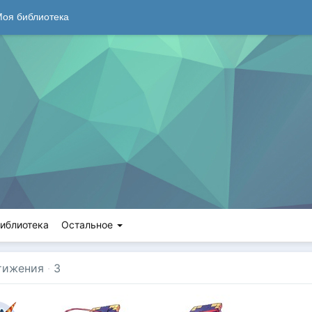
оя библиотека
иблиотека
Остальное
тижения
·
3