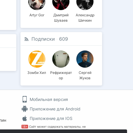
Artyr Gor
Дмитрий
Александр
Шуваев
Шичкин
Подписки
·
609
Зомби Хил
Рефрижерат
Сергей
ор
Жуков
Мобильная версия
Приложение для Android
Приложение для IOS
пин
18+
Сайт может содержать материалы, не
предназначенные для просмотра лицами, не