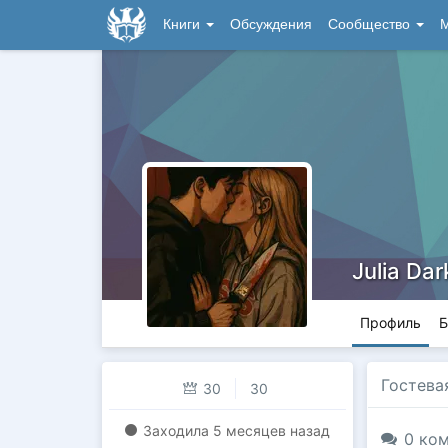
Книги
Обсуждения
Сообщество
М
Julia Dar
Профиль
Б
Гостева
30
30
Заходилa
5 месяцев назад
0 ком