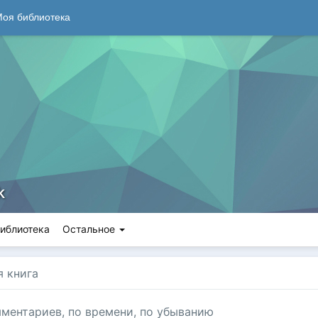
оя библиотека
k
иблиотека
Остальное
я книга
ментариев, по
времени, по убыванию