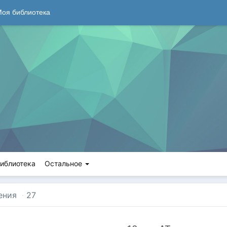
оя библиотека
иблиотека
Остальное
ения
·
27