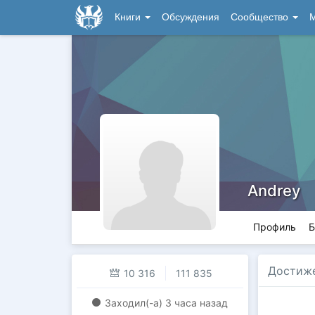
Книги
Обсуждения
Сообщество
М
Andrey
Профиль
Б
Достиж
10 316
111 835
Заходил(-a)
3 часа назад