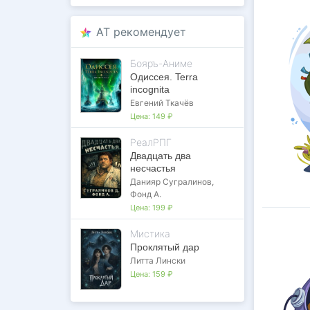
AT рекомендует
Бояръ-Аниме
Одиссея. Terra
incognita
Евгений Ткачёв
Цена:
149 ₽
РеалРПГ
Двадцать два
несчастья
Данияр Сугралинов
,
Фонд А.
Цена:
199 ₽
Мистика
Проклятый дар
Литта Лински
Цена:
159 ₽