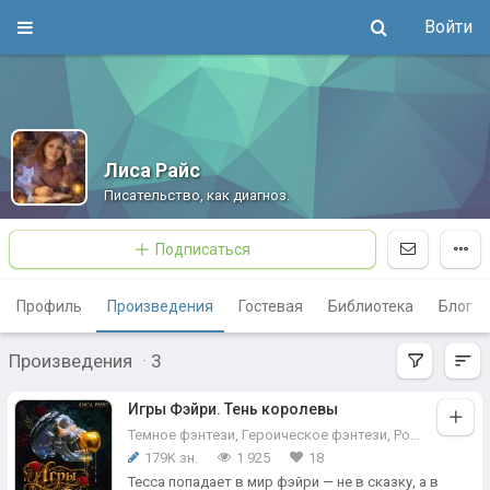
Войти
Лиса Райс
Писательство, как диагноз.
Подписаться
Профиль
Произведения
Гостевая
Библиотека
Блог
Произведения
·
3
Игры Фэйри. Тень королевы
Темное фэнтези
,
Героическое фэнтези
,
Романтическое фэнтези
179K зн.
1 925
18
Тесса попадает в мир фэйри — не в сказку, а в