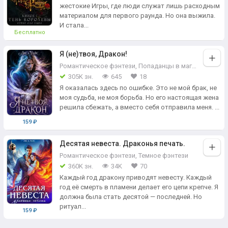
жестокие Игры, где люди служат лишь расходным
материалом для первого раунда. Но она выжила.
И стала...
Бесплатно
Я (не)твоя, Дракон!
Романтическое фэнтези
,
Попаданцы в магические миры
305K зн.
645
18
Я оказалась здесь по ошибке. Это не мой брак, не
моя судьба, не моя борьба. Но его настоящая жена
решила сбежать, а вместо себя отправила меня. ...
159 ₽
Десятая невеста. Драконья печать.
Романтическое фэнтези
,
Темное фэнтези
360K зн.
34K
70
Каждый год дракону приводят невесту. Каждый
год её смерть в пламени делает его цепи крепче. Я
должна была стать десятой — последней. Но
ритуал...
159 ₽