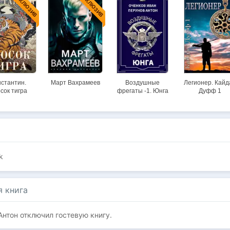
ЭКСКЛЮЗИВ
ЭКСКЛЮЗИВ
стантин.
Март Вахрамеев
Воздушные
Легионер. Кайд
сок тигра
фрегаты -1. Юнга
Дуфф 1
ck
я книга
Антон отключил гостевую книгу.