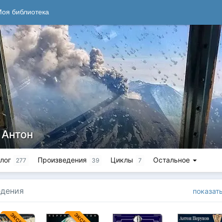
оя библиотека
 Антон
лог
Произведения
Циклы
Остальное
277
39
7
едения
показат