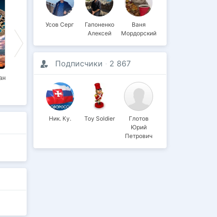
ЭКСКЛЮЗИВ
ЭКСКЛЮЗИВ
Усов Серг
Гапоненко
Ваня
Алексей
Мордорский
Подписчики
·
2 867
ан
Дикий Восток.
Каникулы 2075
Война без правил
1910. Часть 1
Ник. Ку.
Toy Soldier
Глотов
Юрий
Петрович