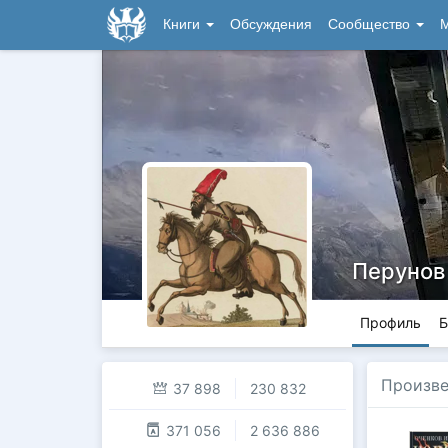
Книги
Обсуждения
Сообщество
М
Перунов
Профиль
Б
Произв
37 898
230 832
371 056
2 636 886