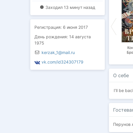
ЭКСКЛЮЗИВ
ЭКСКЛЮЗИВ
ЭКСКЛЮЗИВ
Заходил
13 минут назад
Регистрация:
6 июня 2017
День рождения: 14 августа
1975
Пампа
Враг нации
Константин.
Кон
kerzak_1@mail.ru
Восточный
Бро
фронтир Империи
vk.com/id324307179
О себе
I’ll be ba
Гостева
Перунов 