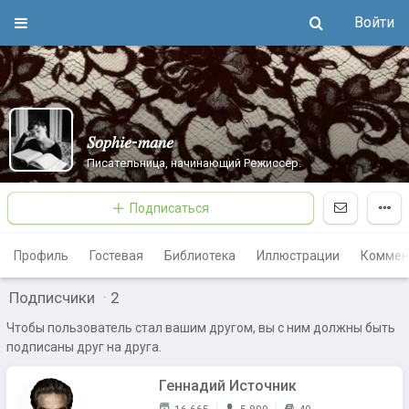
Войти
𝑆𝑜𝑝ℎ𝑖𝑒-𝑚𝑎𝑛𝑒
Писательница, начинающий Режиссер.
Подписаться
Профиль
Гостевая
Библиотека
Иллюстрации
Коммен
Подписчики
·
2
Чтобы пользователь стал вашим другом, вы с ним должны быть
подписаны друг на друга.
Геннадий Источник