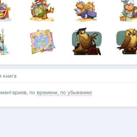
я книга
ментариев, по
времени, по убыванию