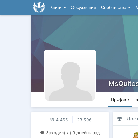
Книги
Обсуждения
Сообщество
М
MsQuito
Профиль
Б
Дос
4 465
23 596
Заходил(-a)
9 дней назад