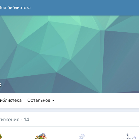
оя библиотека
s
иблиотека
Остальное
тижения
·
14