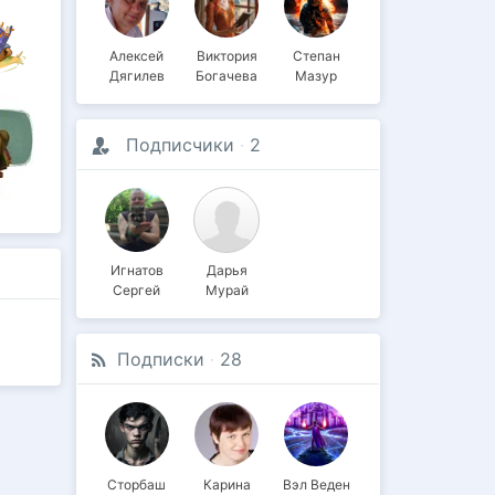
Алексей
Виктория
Степан
Дягилев
Богачева
Мазур
Подписчики
·
2
Игнатов
Дарья
Сергей
Мурай
Подписки
·
28
Сторбаш
Карина
Вэл Веден