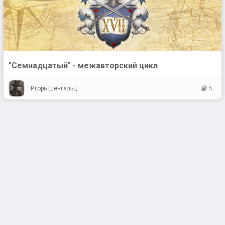
"Семнадцатый" - межавторский цикл
Игорь Шенгальц
5