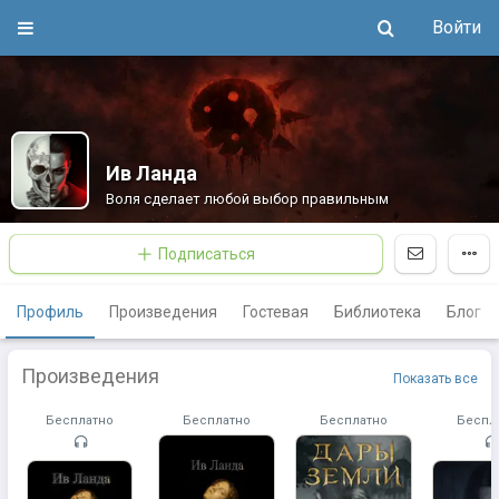
Войти
Ив Ланда
Воля сделает любой выбор правильным
Подписаться
Профиль
Произведения
Гостевая
Библиотека
Блог
Произведения
Показать все
Бесплатно
Бесплатно
Бесплатно
Беспл