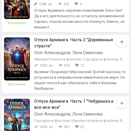
138K зн.
452
9
Отпуск Архимага омрачëн появлением Злых Сил!
Да и его деятельность не осталось незамеченной.
Однако, поиски возможности покинуть Землю, не
Бесплатно
мешают...
Отпуск Архимага. Часть 2 "Деревянные
страсти"
Олег Александров, Лена Симонова
Юмористическое фэнтези
,
Городское фэнтези
,
Бытовое фэнтези
192K зн.
653
13
Архимаг Людовиус Мерзенский Третий наконец-то
устроился в непривычном немагическом мире. Он
нашёл способ как обеспечить себе и близким
Бесплатно
безбедное...
Отпуск Архимага. Часть 1 "Чебурашка и
все-все-все"
Олег Александров, Лена Симонова
Городское фэнтези
,
Юмористическое фэнтези
,
Бытовое фэнтези
163K зн.
961
22