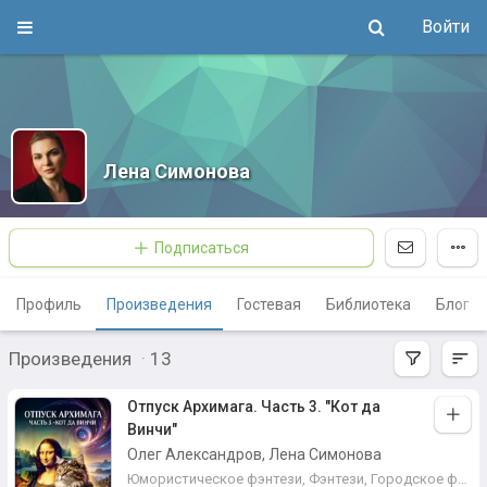
Войти
Лена Симонова
Подписаться
Профиль
Произведения
Гостевая
Библиотека
Блог
Произведения
·
13
Отпуск Архимага. Часть 3. "Кот да
Винчи"
Олег Александров, Лена Симонова
Юмористическое фэнтези
,
Фэнтези
,
Городское фэнтези