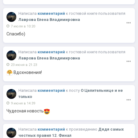
Написалa
комментарий
к
гостевой книге пользователя
Лаврова Елена Владимировна
7 июля в 10:20
Спасибо)
Написалa
комментарий
к
гостевой книге пользователя
Лаврова Елена Владимировна
23 июня в 21:23
Вдохновения!
Написалa
комментарий
к
посту
О Целительнице и не
только
9 июня в 14:39
Чудесная новость
Написалa
комментарий
к
произведению
Дядя самых
честных правил 12. Финал