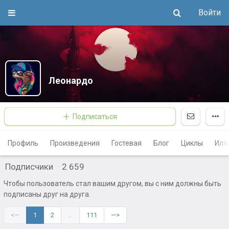
Войти
Леонардо
Подписаться
Профиль
Произведения
Гостевая
Блог
Циклы
Илл
Подписчики
·
2 659
Чтобы пользователь стал вашим другом, вы с ним должны быть
подписаны друг на друга.
<—
1
2
…
111
—>