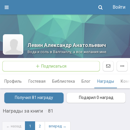
Войти
Левин Александр Анатольевич
Вода и соль в Валгхаллу, а все желания мне.
Подписаться
Профиль
Гостевая
Библиотека
Блог
Награды
Ком
Получил 81
награду
Подарил 0
наград
Награды за книги
·
81
← назад
1
2
вперед →