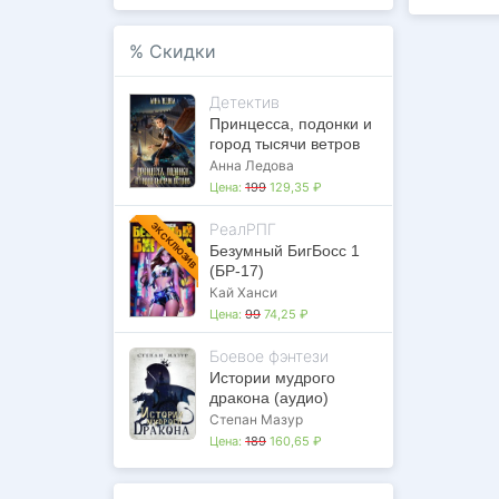
%
Скидки
Детектив
Принцесса, подонки и
город тысячи ветров
Анна Ледова
Цена:
199
129,35 ₽
РеалРПГ
ЭКСКЛЮЗИВ
Безумный БигБосс 1
(БР-17)
Кай Ханси
Цена:
99
74,25 ₽
Боевое фэнтези
Истории мудрого
дракона (аудио)
Степан Мазур
Цена:
189
160,65 ₽