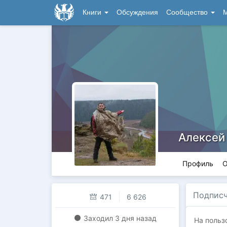
Книги
Обсуждения
Сообщество
М
Алексей
Профиль
О
Подпис
471
6 626
Заходил
3 дня назад
На польз