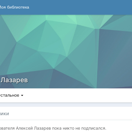
оя библиотека
 Лазарев
стальное
чики
ователя Алексей Лазарев пока никто не подписался.