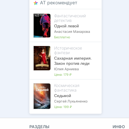
AT рекомендует
Фантастический
детектив
Одной левой
Анастасия Макарова
Бесплатно
Историческое
фэнтези
Сахарная империя.
Закон против леди
Юлия Арниева
Цена:
179 ₽
Космическая
фантастика
Седьмой
Сергей Лукьяненко
Цена:
199 ₽
РАЗДЕЛЫ
ИНФО