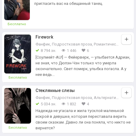
пригласить вас на обещанный танец.
Бесплатно
Firework
Фанфик
,
Подростковая проза
,
Романтическое фэнтези
8 794 зн.
1 446
6
[Соулмейт-AU!] — Фейерверк, — улыбается Адриан,
не зная, что Дюпэн-Чэн только что умерла
окончательно. Свет померк, улыбка погасла. А у
нее ведь...
Бесплатно
Стеклянные слезы
Фанфик
,
Подростковая проза
,
Альтернативная история
5 034 зн.
1 832
4
Надежда не угасала и жила тусклой маленькой
искрой в девушке, которая переставала верить
своим сказкам. Давно ли она поняла, что никто не
вернется?
Бесплатно