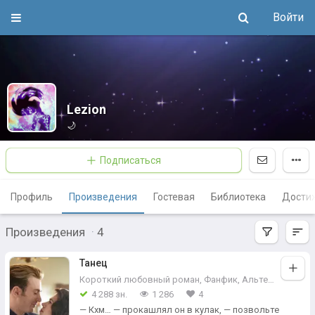
Войти
Lezion
🌙
Подписаться
Профиль
Произведения
Гостевая
Библиотека
Дости
Произведения
·
4
Танец
Короткий любовный роман
,
Фанфик
,
Альтернативная история
4 288 зн.
1 286
4
— Кхм… — прокашлял он в кулак, — позвольте