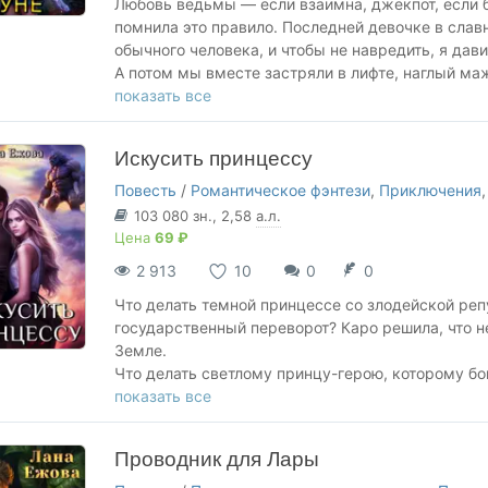
Любовь ведьмы — если взаимна, джекпот, если 
помнила это правило. Последней девочке в слав
обычного человека, и чтобы не навредить, я дав
А потом мы вместе застряли в лифте, наглый ма
выяснилось, что не только у меня есть опасные 
показать все
Мир Полуночи не прощает слабостей, но щедро 
рискуют на растущей луне. И однажды мы получ
Искусить принцессу
Повесть
/
Романтическое фэнтези
,
Приключения
103 080
зн.
, 2,58
а.л.
Цена
69 ₽
2 913
10
0
0
Что делать темной принцессе со злодейской реп
государственный переворот? Каро решила, что н
Земле.
Что делать светлому принцу-герою, которому бог
мире? Выполнять, даже если принцессу хочется 
показать все
Проводник для Лары