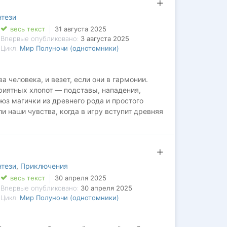
нтези
весь текст
31 августа 2025
Впервые опубликовано:
3 августа 2025
Цикл:
Мир Полуночи (однотомники)
а человека, и везет, если они в гармонии.
риятных хлопот — подставы, нападения,
юз магички из древнего рода и простого
и наши чувства, когда в игру вступит древняя
енным дарит шанс отстоять свое счастье,
луние.
нтези
,
Приключения
весь текст
30 апреля 2025
Впервые опубликовано:
30 апреля 2025
Цикл:
Мир Полуночи (однотомники)