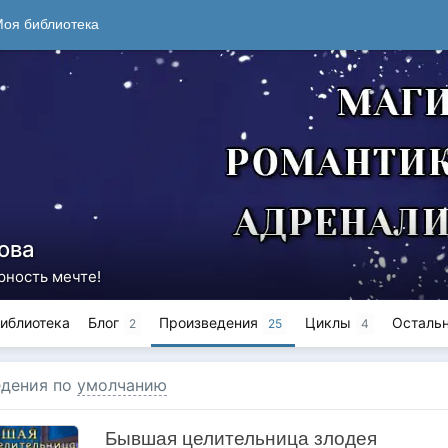
оя библиотека
ова
рность мечте!
иблиотека
Блог
Произведения
Циклы
Осталь
2
25
4
дения по
умолчанию
Бывшая целительница злодея