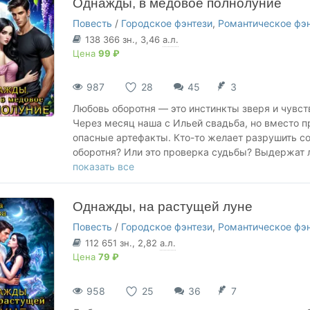
Однажды, в медовое полнолуние
Повесть
/
Городское фэнтези
,
Романтическое фэ
138 366
зн.
, 3,46
а.л.
Цена
99 ₽
987
28
45
3
Любовь оборотня — это инстинкты зверя и чувств
Через месяц наша с Ильей свадьба, но вместо п
опасные артефакты. Кто-то желает разрушить со
оборотня? Или это проверка судьбы? Выдержат л
магия?
показать все
Мир Полуночи не верит в случайности, но влюбл
особенно в ночь, когда наступает медовое полно
Однажды, на растущей луне
Повесть
/
Городское фэнтези
,
Романтическое фэ
112 651
зн.
, 2,82
а.л.
Цена
79 ₽
958
25
36
7