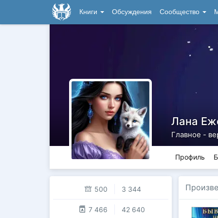
Книги
Обсуждения
Сообщество
М
Лана Еж
Главное - ве
Профиль
Б
Произве
500
3 344
7 466
42 640