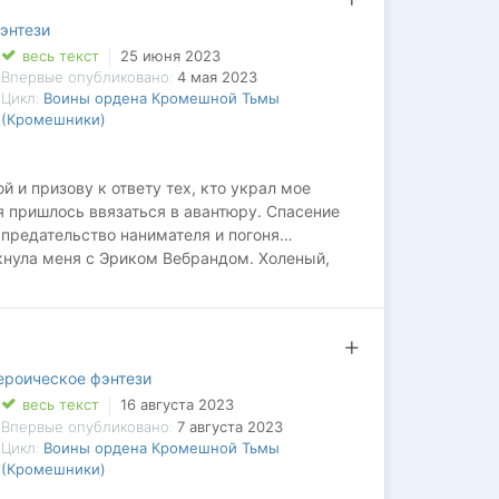
, чьи чувства сковал мороз?
энтези
весь текст
25 июня 2023
Впервые опубликовано:
4 мая 2023
Цикл:
Воины ордена Кромешной Тьмы
(Кромешники)
й и призову к ответу тех, кто украл мое
я пришлось ввязаться в авантюру. Спасение
, предательство нанимателя и погоня…
кнула меня с Эриком Вебрандом. Холеный,
 выбравших стезю боевого мага. Но самое
мешной Тьмы, и мне придется доверить ему
ероическое фэнтези
весь текст
16 августа 2023
Впервые опубликовано:
7 августа 2023
Цикл:
Воины ордена Кромешной Тьмы
(Кромешники)