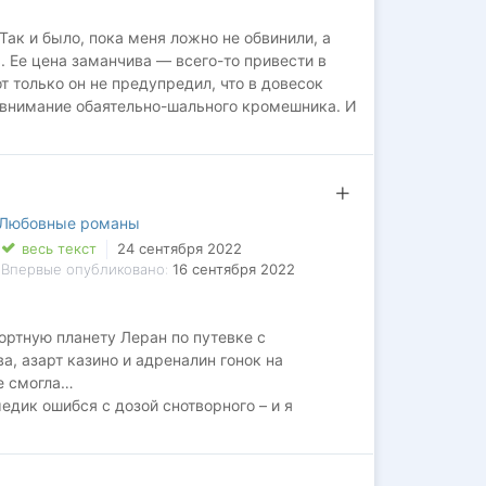
ак и было, пока меня ложно не обвинили, а
 Ее цена заманчива — всего-то привести в
 только он не предупредил, что в довесок
и внимание обаятельно-шального кромешника. И
 с привкусом тьмы?
Любовные романы
весь текст
24 сентября 2022
Впервые опубликовано:
16 сентября 2022
ортную планету Леран по путевке с
а, азарт казино и адреналин гонок на
е смогла…
медик ошибся с дозой снотворного – и я
ан, цветущие острова и адреналин – все это
агадочного мужчины.