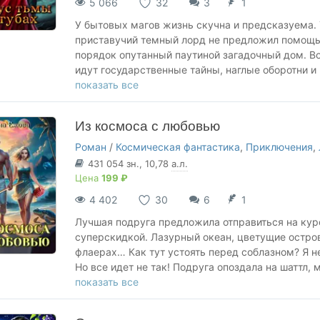
5 066
32
3
1
У бытовых магов жизнь скучна и предсказуема. Т
приставучий темный лорд не предложил помощь.
порядок опутанный паутиной загадочный дом. Вот
идут государственные тайны, наглые оборотни 
теперь мне предстоит узнать: бывает ли любовь
показать все
Из космоса с любовью
Роман
/
Космическая фантастика
,
Приключения
,
431 054
зн.
, 10,78
а.л.
Цена
199 ₽
4 402
30
6
1
Лучшая подруга предложила отправиться на кур
суперскидкой. Лазурный океан, цветущие остров
флаерах… Как тут устоять перед соблазном? Я н
Но все идет не так! Подруга опоздала на шаттл, 
поскандалила с настоящим снобом. Лазурный оке
показать все
будет, но иначе, чем мечталось, и в компании з