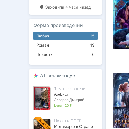
Заходилa
4 часа назад
Форма произведений
Любая
25
Роман
19
Повесть
6
AT рекомендует
Темное фэнтези
Арфист
Лазарев Дмитрий
Цена:
120 ₽
Назад в СССР
ЭКСКЛЮЗИВ
Метаморф в Стране