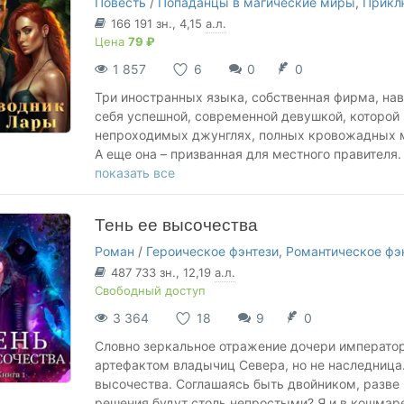
Повесть
/
Попаданцы в магические миры
,
Прикл
166 191
зн.
, 4,15
а.л.
Цена
79 ₽
1 857
6
0
0
Три иностранных языка, собственная фирма, на
себя успешной, современной девушкой, которой в
непроходимых джунглях, полных кровожадных 
А еще она – призванная для местного правителя. 
Выход из сложной ситуации один – всецело поло
показать все
мужчину. Но сумеет ли она это сделать? Если да
Если не везет в любви, возможно, она ждет в др
Тень ее высочества
Роман
/
Героическое фэнтези
,
Романтическое фэ
487 733
зн.
, 12,19
а.л.
Свободный доступ
3 364
18
9
0
Словно зеркальное отражение дочери император
артефактом владычиц Севера, но не наследница. О
высочества. Соглашаясь быть двойником, разве 
решения будут столь непростыми? Я и в кошмаре