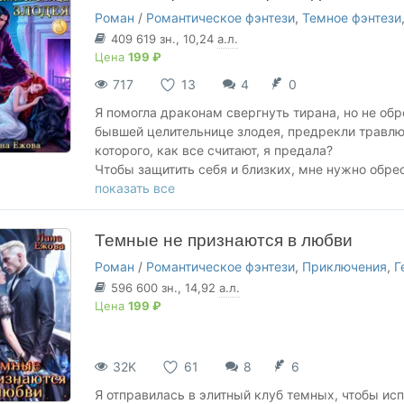
Роман
/
Романтическое фэнтези
,
Темное фэнтези
409 619
зн.
, 10,24
а.л.
Цена
199 ₽
717
13
4
0
Я помогла драконам свергнуть тирана, но не обр
бывшей целительнице злодея, предрекли травлю 
которого, как все считают, я предала?
Чтобы защитить себя и близких, мне нужно обре
чтобы стать счастливой, придется научиться дов
показать все
если единственный мужчина, которого я близко
Темные не признаются в любви
Роман
/
Романтическое фэнтези
,
Приключения
,
Г
596 600
зн.
, 14,92
а.л.
Цена
199 ₽
32K
61
8
6
Я отправилась в элитный клуб темных, чтобы исп