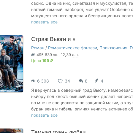
своих. Одна из них, синеглазая и мускулистая, т
наглый темный, наоборот, моя удача? Особенно с
могущественного ордена и беспринципных повс
Вот только у нового поклонника свои секреты, а 
показать все
Голода Тьмы.
Страж Вьюги и я
Роман
/
Романтическое фэнтези
,
Приключения
,
Г
495 639
зн.
, 12,39
а.л.
Цена
199 ₽
6 308
34
8
4
Я вернулась в северный град Вьюгу, намереваяс
ньйору под хвост: бывший жених делает неприс
во мне не специалиста по защитной магии, а хр
буран века и гибель, зимняя нечисть активнее о
присылать нам помощь.
показать все
Я решила, что хуже уже не будет, – и очнулась в
единственный, кто мне может помочь, – нелюди
Темная грань любви