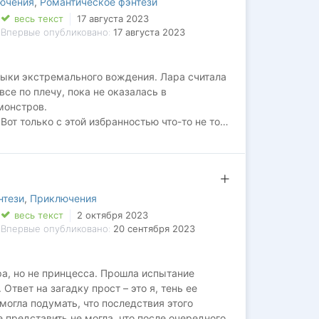
ючения
,
Романтическое фэнтези
весь текст
17 августа 2023
Впервые опубликовано:
17 августа 2023
выки экстремального вождения. Лара считала
се по плечу, пока не оказалась в
монстров.
Вот только с этой избранностью что-то не то…
житься на проводника, опасного и загадочного
вно не верит в бескорыстие?
угом мире?
нтези
,
Приключения
весь текст
2 октября 2023
Впервые опубликовано:
20 сентября 2023
а, но не принцесса. Прошла испытание
твет на загадку прост – это я, тень ее
могла подумать, что последствия этого
 представить не могла, что после очередного