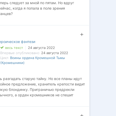
еперь следует за мной по пятам. Но вдруг
ейчас, когда я попала в поле зрения
танцев?
над столицей нависла тень древнего зла –
ероическое фэнтези
весь текст
24 августа 2022
Впервые опубликовано:
24 августа 2022
Цикл:
Воины ордена Кромешной Тьмы
(Кромешники)
ь разгадать старую тайну. Но все планы идут
тойное предложение, хранитель крепости видит
упкую блондинку. Приграничью предрекли
бычного, а орден кромешников не спешит
 храме одетая в свадебное платье. Теперь
мый, пугающе огромный маг-боевик по