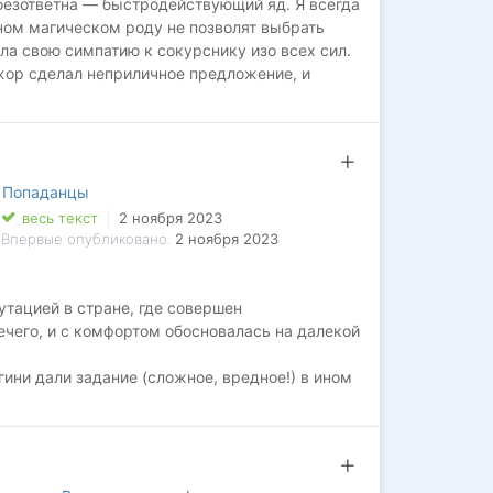
безответна — быстродействующий яд. Я всегда
ном магическом роду не позволят выбрать
ила свою симпатию к сокурснику изо всех сил.
жор сделал неприличное предложение, и
тайны.
награждает смельчаков, особенно когда они
или шанс на счастье.
,
Попаданцы
весь текст
2 ноября 2023
Впервые опубликовано:
2 ноября 2023
утацией в стране, где совершен
ечего, и с комфортом обосновалась на далекой
ини дали задание (сложное, вредное!) в ином
искусать, а не искусить…