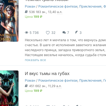
прозвищу Глыба Льда. Вот только зачем это тому
Роман
/
Романтическое фэнтези
,
Приключения
,
Ф
536 183
зн.
, 13,40
а.л.
Цена
199 ₽
5 736
32
7
3
Несколько лет я мечтала о том, что вернусь домо
счастье. В шаге от исполнения заветного желани
наследного принца, загадка приворотного зелья
Настоящее веселье началось, когда судьба стол
заносчивый аристократ недолюбливает девушек,
показать все
страшное – он из проклятых воинов ордена Кро
свою жизнь.
И вкус тьмы на губах
Роман
/
Романтическое фэнтези
,
Приключения
,
Г
451 662
зн.
, 11,29
а.л.
Цена
199 ₽