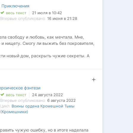
,
Приключения
весь текст
21 июля в 10:42
Впервые опубликовано:
16 июня в 21:28
ела свободу и любовь, как мечтала. Мне,
и нищету. Смогу ли выжить без покровителя,
сти новый дом, раскрыть чужие секреты. А
ерять случайному дракону. Но как решиться,
 знала, годами перекраивал мою душу?
ероическое фэнтези
весь текст
24 августа 2022
Впервые опубликовано:
6 августа 2022
Цикл:
Воины ордена Кромешной Тьмы
(Кромешники)
равить чужую ошибку, но в итоге наделала