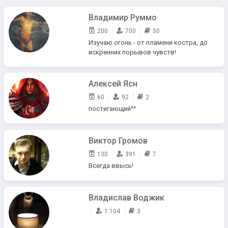
Владимир Руммо
200
700
50
Изучаю огонь - от пламени костра, до
искренних порывов чувств!
Алексей Ясн
60
92
2
постигающий^^
Виктор Громов
130
391
7
Всегда ввысь!
Владислав Воджик
1 104
3