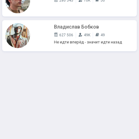
280 545
10K
50
Владислав Бобков
627 506
49K
49
Не идти вперёд - значит идти назад