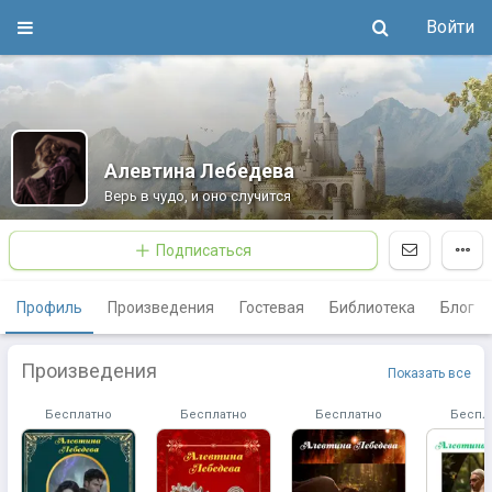
Войти
Алевтина Лебедева
Верь в чудо, и оно случится
Подписаться
Профиль
Произведения
Гостевая
Библиотека
Блог
Произведения
Показать все
Бесплатно
Бесплатно
Бесплатно
Беспл