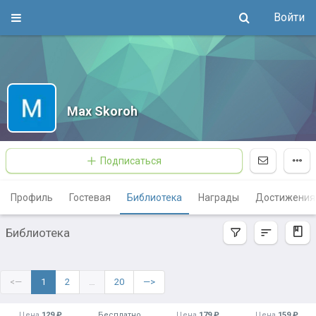
Войти
Max Skoroh
Подписаться
Профиль
Гостевая
Библиотека
Награды
Достижения
Библиотека
<—
1
2
…
20
—>
Цена
129 ₽
Бесплатно
Цена
179 ₽
Цена
159 ₽