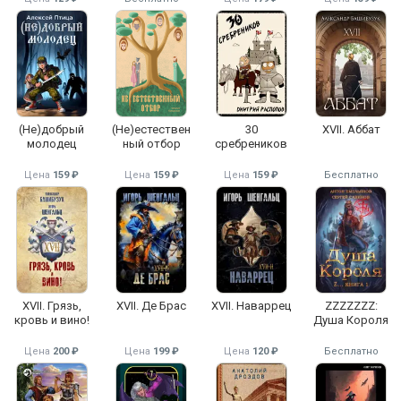
(Не)добрый
(Не)естествен
30
XVII. Аббат
молодец
ный отбор
сребреников
Цена
159 ₽
Цена
159 ₽
Цена
159 ₽
Бесплатно
XVII. Грязь,
XVII. Де Брас
XVII. Наваррец
ZZZZZZZ:
кровь и вино!
Душа Короля
Цена
200 ₽
Цена
199 ₽
Цена
120 ₽
Бесплатно