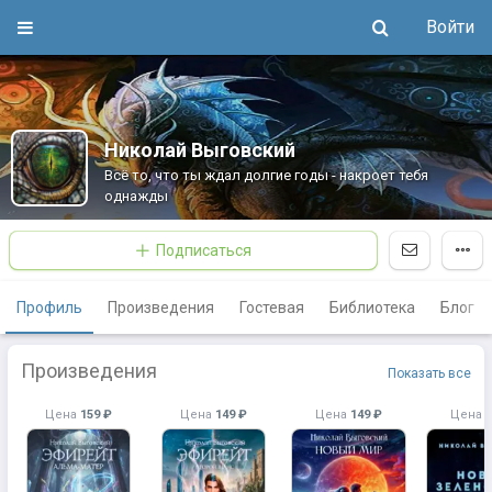
Войти
Николай Выговский
Всё то, что ты ждал долгие годы - накроет тебя
однажды
Подписаться
Профиль
Произведения
Гостевая
Библиотека
Блог
Произведения
Показать все
Цена
159 ₽
Цена
149 ₽
Цена
149 ₽
Цена
1