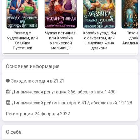
Развод с
Чужая истинная,
Хозяйка усадьбы
Тихоня
чудовищем, или
или Хозяйка
с секретом, или
драко
Хозяйка
магической
Ненужная жена
Академи
Пустошей
мельницы
дракона
Основная информация
Заходилa
сегодня в 21:21
Динамическая репутация: 366, абсолютная: 1 490
Динамический рейтинг автора: 6 417, абсолютный: 19 128
Регистрация:
24 февраля 2022
О себе