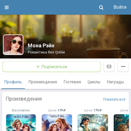
Войти
Мона Рэйн
Романтика без грязи
Подписаться
Профиль
Произведения
Гостевая
Циклы
Награды
Произведения
Показать все
Бесплатно
Цена
179 ₽
Цена
179 ₽
Цена
1