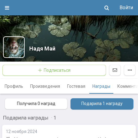
Войти
Надя Май
Подписаться
Профиль
Произведения
Гостевая
Награды
Коммента
Получила 0
наград
Подарила 1
награду
Подарила награды
·
1
12 ноября 2024