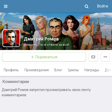
Войти
Дмитрий Ромов
@пионeр, ты в ответе за всё!
Подписаться
Профиль
Произведения
Блог
Циклы
Награды
Дос
Комментарии
Дмитрий Ромов запретил просматривать свою ленту
комментариев.