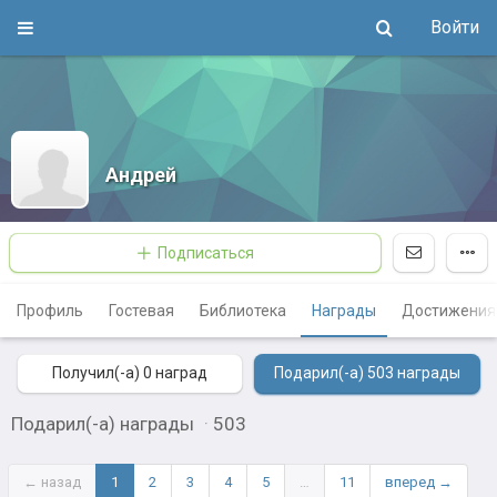
Войти
Андрей
Подписаться
Профиль
Гостевая
Библиотека
Награды
Достижения
Получил(-а) 0
наград
Подарил(-а) 503
награды
Подарил(-а) награды
·
503
← назад
1
2
3
4
5
…
11
вперед →