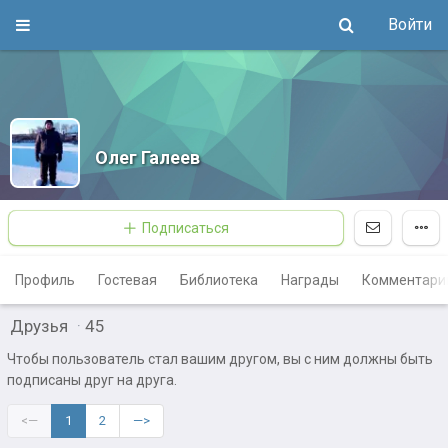
Войти
Олег Галеев
Подписаться
Профиль
Гостевая
Библиотека
Награды
Комментари
Друзья
·
45
Чтобы пользователь стал вашим другом, вы с ним должны быть
подписаны друг на друга.
<—
1
2
—>