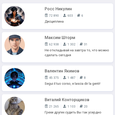
Росс Никулин
72 890
603
6
Дисциплина
Максим Шторм
62 938
1 302
31
Не откладывай на завтра то, что можно
сделать сегодня
Валентин Якимов
45 375
1 487
8
Segui il tuo corso, e lascia dir la genti!
Виталий Конторщиков
21 265
1 103
20
Грехи других судить Вы так усердно