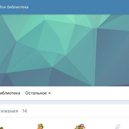
оя библиотека
иблиотека
Остальное
тижения
·
14