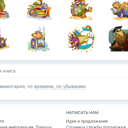
я книга
мментария, по
времени, по убыванию
НАПИСАТЬ НАМ
те
Идеи и предложения
чная информация. Помощь
Страница службы поддержки