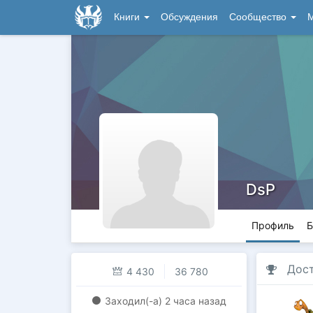
Книги
Обсуждения
Сообщество
М
DsP
Профиль
Б
Дос
4 430
36 780
Заходил(-a)
2 часа назад